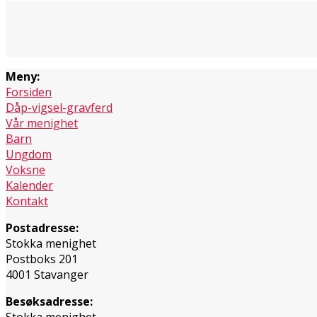
Meny:
Forsiden
Dåp-vigsel-gravferd
Vår menighet
Barn
Ungdom
Voksne
Kalender
Kontakt
Postadresse:
Stokka menighet
Postboks 201
4001 Stavanger
Besøksadresse:
Stokka menighet