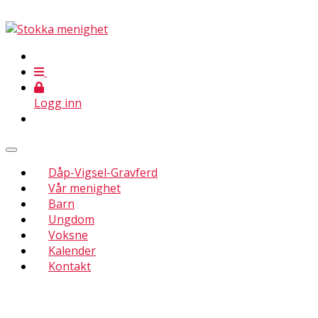
Logg inn
Dåp-Vigsel-Gravferd
Vår menighet
Barn
Ungdom
Voksne
Kalender
Kontakt