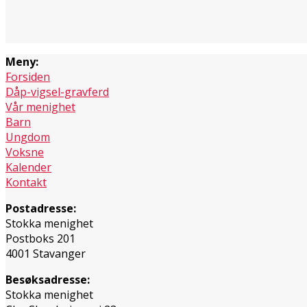
Meny:
Forsiden
Dåp-vigsel-gravferd
Vår menighet
Barn
Ungdom
Voksne
Kalender
Kontakt
Postadresse:
Stokka menighet
Postboks 201
4001 Stavanger
Besøksadresse:
Stokka menighet