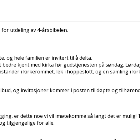
a for utdeling av 4-årsbibelen.
og hele familien er invitert til å delta.
litt bedre kjent med kirka før gudstjenesten på søndag. Lørda
jenstander i kirkerommet, lek i hoppeslott, og en samling i 
bud, og invitasjoner kommer i posten til døpte og tilhørend
ing, er dette noe vi vil imøtekomme så langt det er mulig! Ta
g tilgjengelige for alle.