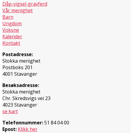
Dåp-vigsel-gravferd
Vår menighet
Barn
Ungdom
Voksne
Kalender
Kontakt
Postadresse:
Stokka menighet
Postboks 201
4001 Stavanger
Besøksadresse:
Stokka menighet
Chr. Skredsvigs vei 23
4023 Stavanger
se kart
Telefonnummer:
51 84 04 00
Epost:
Klikk her