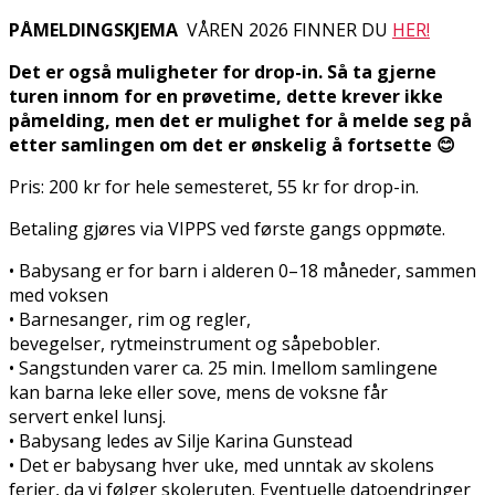
PÅMELDINGSKJEMA
VÅREN 2026 FINNER DU
HER!
Det er også muligheter for drop-in. Så ta gjerne
turen innom for en prøvetime, dette krever ikke
påmelding, men det er mulighet for å melde seg på
etter samlingen om det er ønskelig å fortsette 😊
Pris: 200 kr for hele semesteret, 55 kr for drop-in.
Betaling gjøres via VIPPS ved første gangs oppmøte.
• Babysang er for barn i alderen 0–18 måneder, sammen
med voksen
• Barnesanger, rim og regler,
bevegelser, rytmeinstrument og såpebobler.
• Sangstunden varer ca. 25 min. Imellom samlingene
kan barna leke eller sove, mens de voksne får
servert enkel lunsj.
• Babysang ledes av Silje Karina Gunstead
• Det er babysang hver uke, med unntak av skolens
ferier, da vi følger skoleruten. Eventuelle datoendringer