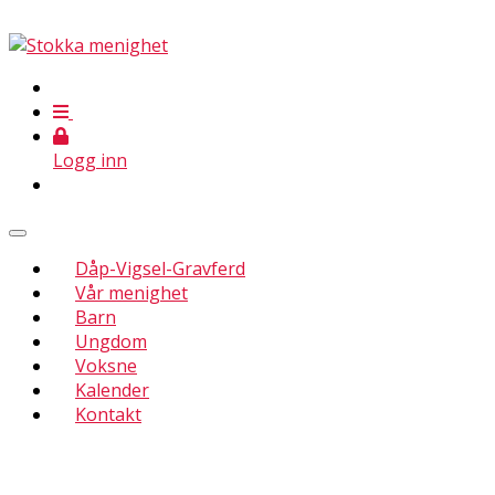
Logg inn
Dåp-Vigsel-Gravferd
Vår menighet
Barn
Ungdom
Voksne
Kalender
Kontakt