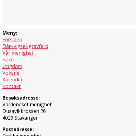
Meny:
Forsiden
Dåp-vigsel-gravferd
Vår menighet
Barn
Ungdom
Voksne
Kalender
Kontakt
Besøksadresse:
Vardeneset menighet
Dusavikkrossen 26
4029 Stavanger
Postadresse:
Stokka menighet